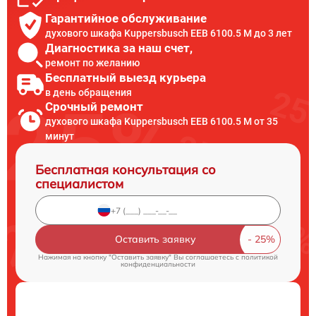
Гарантийное обслуживание
духового шкафа Kuppersbusch EEB 6100.5 M до 3 лет
Диагностика за наш счет,
ремонт по желанию
Бесплатный выезд курьера
в день обращения
Срочный ремонт
духового шкафа Kuppersbusch EEB 6100.5 M от 35
минут
Бесплатная консультация со
специалистом
Оставить заявку
Нажимая на кнопку "Оставить заявку" Вы соглашаетесь c
политикой
конфиденциальности