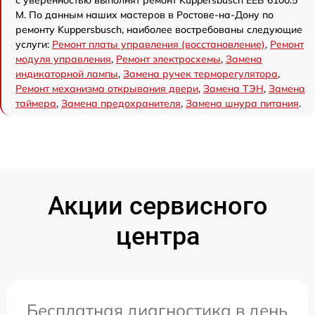
с уверенностью выполнят ремонт Kuppersbusch EEB 6100.5
M. По данным наших мастеров в Ростове-на-Дону по
ремонту Kuppersbusch, наиболее востребованы следующие
услуги:
Ремонт платы управления (восстановление)
,
Ремонт
модуля управления
,
Ремонт электросхемы
,
Замена
индикаторной лампы
,
Замена ручек терморегулятора
,
Ремонт механизма открывания двери
,
Замена ТЭН
,
Замена
таймера
,
Замена предохранителя
,
Замена шнура питания
.
Акции сервисного
центра
Бесплатная диагностика в день