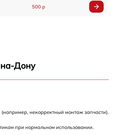
500 р
1200 р
500 р
700 р
-на-Дону
500 р
900 р
1500 р
 (например, некорректный монтаж запчасти).
стикам при нормальном использовании.