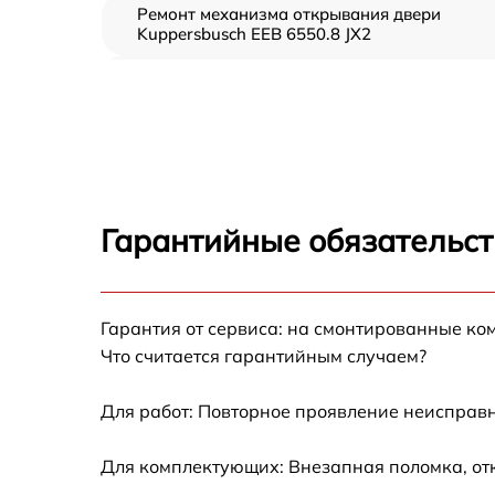
Ремонт механизма открывания двери
Kuppersbusch EEB 6550.8 JX2
Замена ТЭН Kuppersbusch EEB 6550.8 JX2
Замена таймера Kuppersbusch EEB 6550.8
JX2
Замена предохранителя Kuppersbusch EEB
6550.8 JX2
Гарантийные обязательст
Замена шнура питания Kuppersbusch EEB
6550.8 JX2
Замена термодатчика Kuppersbusch EEB
Гарантия от сервиса: на смонтированные ко
6550.8 JX2
Что считается гарантийным случаем?
Замена панели управления Kuppersbusch
EEB 6550.8 JX2
Для работ: Повторное проявление неисправн
Для комплектующих: Внезапная поломка, от