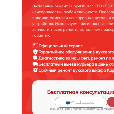
Выполняем ремонт Kuppersbusch EEB 6550.8
неисправностей любой сложности. Проводи
поломки, заменяем неисправные детали и 
устройства. Используем оригинальные ил
запчасти, после ремонта выполняем прове
гарантию.
Официальный сервис
Гарантийное обслуживание
духового
Диагностика за наш счет,
ремонт по
Бесплатный выезд курьера
в день о
Срочный ремонт
духового шкафа Kupp
Бесплатная консультаци
Нажимая на кнопку "Оставить заявку" Вы соглашает