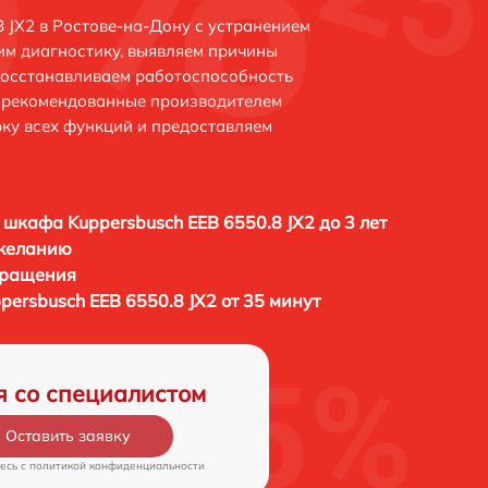
 JX2 в Ростове-на-Дону с устранением
м диагностику, выявляем причины
восстанавливаем работоспособность
и рекомендованные производителем
рку всех функций и предоставляем
 шкафа Kuppersbusch EEB 6550.8 JX2 до 3 лет
 желанию
бращения
ersbusch EEB 6550.8 JX2 от 35 минут
я со специалистом
Оставить заявку
есь c
политикой конфиденциальности