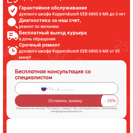
Гарантийное обслуживание
духового шкафа Kuppersbusch EEB 6800.6 MX до 3 лет
Диагностика за наш счет,
ремонт по желанию
Бесплатный выезд курьера
в день обращения
Срочный ремонт
духового шкафа Kuppersbusch EEB 6800.6 MX от 35
минут
Бесплатная консультация со
специалистом
Оставить заявку
Нажимая на кнопку "Оставить заявку" Вы соглашаетесь c
политикой
конфиденциальности