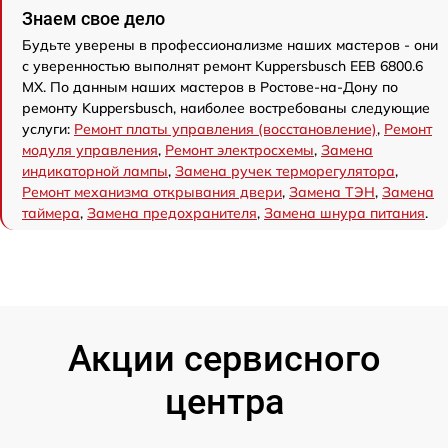
Знаем свое дело
Будьте уверены в профессионализме наших мастеров - они
с уверенностью выполнят ремонт Kuppersbusch EEB 6800.6
MX. По данным наших мастеров в Ростове-на-Дону по
ремонту Kuppersbusch, наиболее востребованы следующие
услуги:
Ремонт платы управления (восстановление)
,
Ремонт
модуля управления
,
Ремонт электросхемы
,
Замена
индикаторной лампы
,
Замена ручек терморегулятора
,
Ремонт механизма открывания двери
,
Замена ТЭН
,
Замена
таймера
,
Замена предохранителя
,
Замена шнура питания
.
Акции сервисного
центра