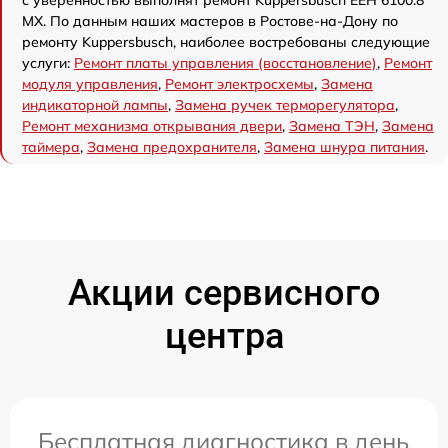
с уверенностью выполнят ремонт Kuppersbusch EEH 6100.8
MX. По данным наших мастеров в Ростове-на-Дону по
ремонту Kuppersbusch, наиболее востребованы следующие
услуги:
Ремонт платы управления (восстановление)
,
Ремонт
модуля управления
,
Ремонт электросхемы
,
Замена
индикаторной лампы
,
Замена ручек терморегулятора
,
Ремонт механизма открывания двери
,
Замена ТЭН
,
Замена
таймера
,
Замена предохранителя
,
Замена шнура питания
.
Акции сервисного
центра
Бесплатная диагностика в день