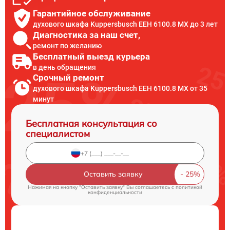
Гарантийное обслуживание
духового шкафа Kuppersbusch EEH 6100.8 MX до 3 лет
Диагностика за наш счет,
ремонт по желанию
Бесплатный выезд курьера
в день обращения
Срочный ремонт
духового шкафа Kuppersbusch EEH 6100.8 MX от 35
минут
Бесплатная консультация со
специалистом
Оставить заявку
Нажимая на кнопку "Оставить заявку" Вы соглашаетесь c
политикой
конфиденциальности