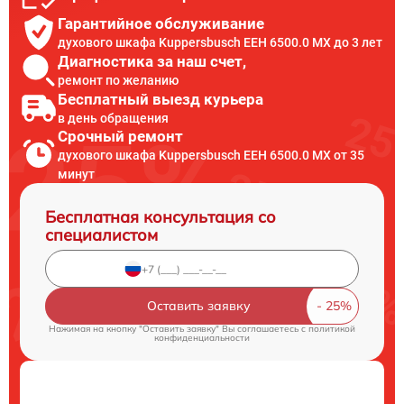
Гарантийное обслуживание
духового шкафа Kuppersbusch EEH 6500.0 MX до 3 лет
Диагностика за наш счет,
ремонт по желанию
Бесплатный выезд курьера
в день обращения
Срочный ремонт
духового шкафа Kuppersbusch EEH 6500.0 MX от 35
минут
Бесплатная консультация со
специалистом
Оставить заявку
Нажимая на кнопку "Оставить заявку" Вы соглашаетесь c
политикой
конфиденциальности