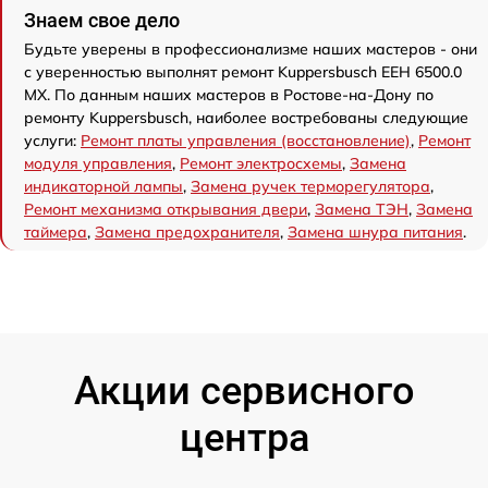
Знаем свое дело
Будьте уверены в профессионализме наших мастеров - они
с уверенностью выполнят ремонт Kuppersbusch EEH 6500.0
MX. По данным наших мастеров в Ростове-на-Дону по
ремонту Kuppersbusch, наиболее востребованы следующие
услуги:
Ремонт платы управления (восстановление)
,
Ремонт
модуля управления
,
Ремонт электросхемы
,
Замена
индикаторной лампы
,
Замена ручек терморегулятора
,
Ремонт механизма открывания двери
,
Замена ТЭН
,
Замена
таймера
,
Замена предохранителя
,
Замена шнура питания
.
Акции сервисного
центра