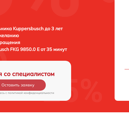
ника Kuppersbusch до 3 лет
 желанию
бращения
sch FKG 9850.0 E от 35 минут
я со специалистом
Оставить заявку
есь c
политикой конфиденциальности