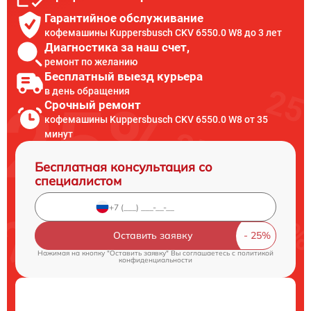
Гарантийное обслуживание
кофемашины Kuppersbusch CKV 6550.0 W8 до 3 лет
Диагностика за наш счет,
ремонт по желанию
Бесплатный выезд курьера
в день обращения
Срочный ремонт
кофемашины Kuppersbusch CKV 6550.0 W8 от 35
минут
Бесплатная консультация со
специалистом
Оставить заявку
Нажимая на кнопку "Оставить заявку" Вы соглашаетесь c
политикой
конфиденциальности