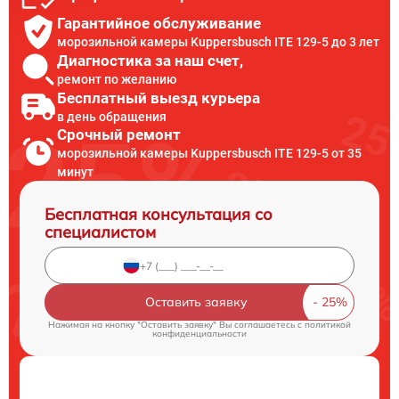
Гарантийное обслуживание
морозильной камеры Kuppersbusch ITE 129-5 до 3 лет
Диагностика за наш счет,
ремонт по желанию
Бесплатный выезд курьера
в день обращения
Срочный ремонт
морозильной камеры Kuppersbusch ITE 129-5 от 35
минут
Бесплатная консультация со
специалистом
Оставить заявку
Нажимая на кнопку "Оставить заявку" Вы соглашаетесь c
политикой
конфиденциальности