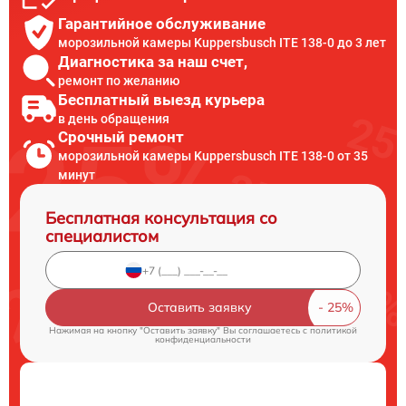
Гарантийное обслуживание
морозильной камеры Kuppersbusch ITE 138-0 до 3 лет
Диагностика за наш счет,
ремонт по желанию
Бесплатный выезд курьера
в день обращения
Срочный ремонт
морозильной камеры Kuppersbusch ITE 138-0 от 35
минут
Бесплатная консультация со
специалистом
Оставить заявку
Нажимая на кнопку "Оставить заявку" Вы соглашаетесь c
политикой
конфиденциальности