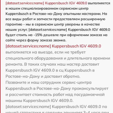
[dataset:services:name] Kuppersbusch IGV 4609.0
выполняется
в нашем специализированном сервисном центр
Kuppersbusch в Ростове-на-Дону опытными мастерами. На
все виды работ и запчасти предоставляем расширенную
гарантию - мы в сервисном центр уверены в качестве
наших услуг. [dataset:services:name] Kuppersbusch IGV 4609.0
будет стоить на -15% дешевле при оформлении заказа на
сайте через форму заказа звонка.
[dataset:services:name] Kuppersbusch IGV 4609.0
выполняется на выезде, если не требует
специального оборудования и длительного времени
ремонта. В таких случаях наш мастер доставит
Kuppersbusch IGV 4609.0 в сц Kuppersbusch в
Ростове-на-Дону и доставит обратно.
Позвоните и наш сотрудник сервис-центра
Kuppersbusch в Ростове-на-Дону проконсультирует
и рассчитает стоимость работ над посудомоечной
машины Kuppersbusch IGV 4609.0.
[dataset:services:name] Kuppersbusch IGV 4609.0 по
нашей статистике в среднем занимает 3-4 часа при