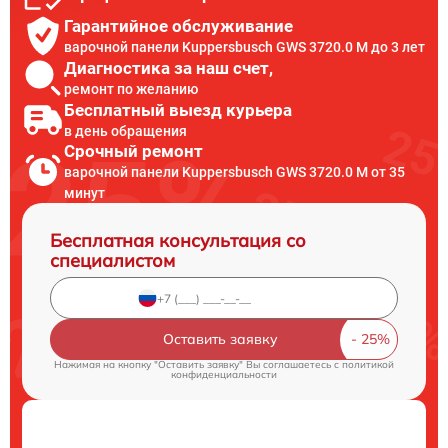
Гарантийное обслуживание
варочной панели Kuppersbusch GWS 3720.0 M до 3 лет
Диагностика за наш счет,
ремонт по желанию
Бесплатный выезд курьера
в день обращения
Срочный ремонт
варочной панели Kuppersbusch GWS 3720.0 M от 35
минут
Бесплатная консультация со
специалистом
Оставить заявку
Нажимая на кнопку "Оставить заявку" Вы соглашаетесь c
политикой
конфиденциальности