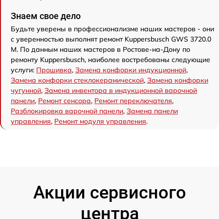
Знаем свое дело
Будьте уверены в профессионализме наших мастеров - они
с уверенностью выполнят ремонт Kuppersbusch GWS 3720.0
M. По данным наших мастеров в Ростове-на-Дону по
ремонту Kuppersbusch, наиболее востребованы следующие
услуги:
Прошивка
,
Замена конфорки индукционной
,
Замена конфорки стеклокерамической
,
Замена конфорки
чугунной
,
Замена инвентора в индукционной варочной
панели
,
Ремонт сенсора
,
Ремонт переключателя
,
Разблокировка варочной панели
,
Замена панели
управления
,
Ремонт модуля управления
.
Акции сервисного
центра